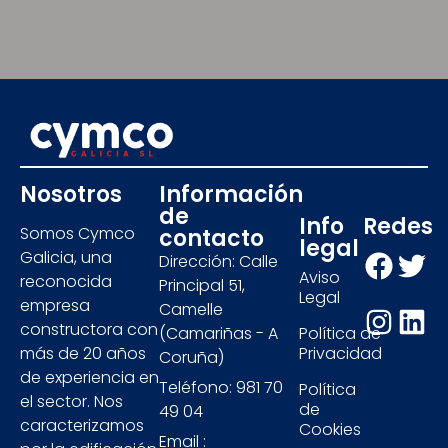
Nosotros
Información
de
Info
Redes
Somos Cymco
contacto
legal
Galicia, una
Dirección: Calle
Aviso
reconocida
Principal 51,
Legal
empresa
Camelle
constructora con
(Camariñas - A
Política de
más de 20 años
Privacidad
Coruña)
de experiencia en
Teléfono: 981 70
Política
el sector. Nos
de
49 04
caracterizamos
Cookies
Email :