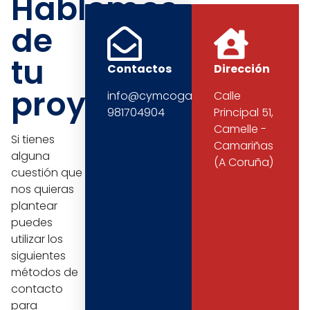
Hablemos
de
tu
Contactos
Dirección
proyecto
info@cymcogalicia.com
Calle
981704904
Principal 51,
Camelle -
Si tienes
Camariñas
alguna
(A Coruña)
cuestión que
nos quieras
plantear
puedes
utilizar los
siguientes
métodos de
contacto
para