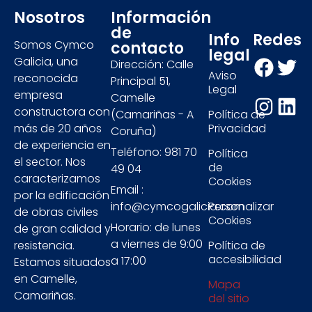
Nosotros
Información
de
Info
Redes
Somos Cymco
contacto
legal
Galicia, una
Dirección: Calle
Aviso
reconocida
Principal 51,
Legal
empresa
Camelle
constructora con
(Camariñas - A
Política de
más de 20 años
Privacidad
Coruña)
de experiencia en
Teléfono: 981 70
Política
el sector. Nos
de
49 04
caracterizamos
Cookies
Email :
por la edificación
info@cymcogalicia.com
Personalizar
de obras civiles
Cookies
Horario: de lunes
de gran calidad y
a viernes de 9:00
resistencia.
Política de
accesibilidad
a 17:00
Estamos situados
en Camelle,
Mapa
Camariñas.
del sitio