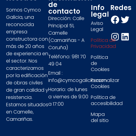
de
Info
Redes
Somos Cymco
contacto
legal
Galicia, una
Dirección: Calle
Aviso
reconocida
Principal 51,
Legal
empresa
Camelle
constructora con
(Camariñas - A
Política de
más de 20 años
Privacidad
Coruña)
de experiencia en
Teléfono: 981 70
Política
el sector. Nos
de
49 04
caracterizamos
Cookies
Email :
por la edificación
info@cymcogalicia.com
Personalizar
de obras civiles
Cookies
Horario: de lunes
de gran calidad y
a viernes de 9:00
resistencia.
Política de
accesibilidad
a 17:00
Estamos situados
en Camelle,
Mapa
Camariñas.
del sitio