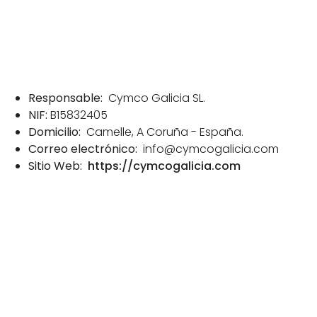
Identidad del
Responsable
Responsable:
Cymco Galicia SL.
NIF:
B15832405
Domicilio:
Camelle, A Coruña - España.
Correo electrónico:
info@cymcogalicia.com
Sitio Web:
https://cymcogalicia.com
Principios
aplicados en el
tratamiento de