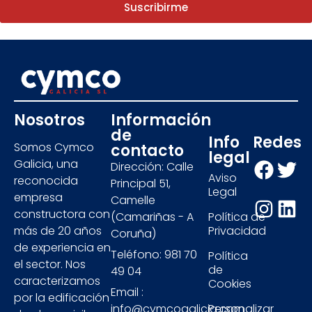
Suscribirme
Nosotros
Información
de
Info
Redes
Somos Cymco
contacto
legal
Galicia, una
Dirección: Calle
Aviso
reconocida
Principal 51,
Legal
empresa
Camelle
constructora con
(Camariñas - A
Política de
más de 20 años
Privacidad
Coruña)
de experiencia en
Teléfono: 981 70
Política
el sector. Nos
de
49 04
caracterizamos
Cookies
Email :
por la edificación
info@cymcogalicia.com
Personalizar